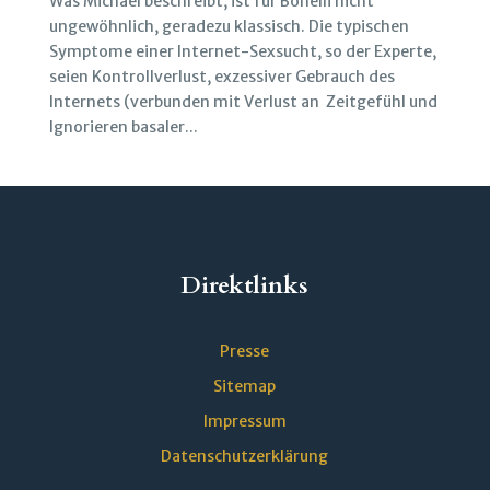
Was Michael beschreibt, ist für Bonelli nicht
ungewöhnlich, geradezu klassisch. Die typischen
Symptome einer Internet-Sexsucht, so der Experte,
seien Kontrollverlust, exzessiver Gebrauch des
Internets (verbunden mit Verlust an Zeitgefühl und
Ignorieren basaler...
Direktlinks
Presse
Sitemap
Impressum
Datenschutzerklärung