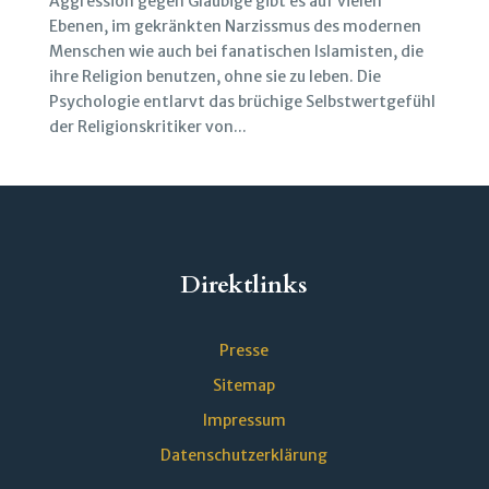
Aggression gegen Gläubige gibt es auf vielen
Ebenen, im gekränkten Narzissmus des modernen
Menschen wie auch bei fanatischen Islamisten, die
ihre Religion benutzen, ohne sie zu leben. Die
Psychologie entlarvt das brüchige Selbstwertgefühl
der Religionskritiker von...
Direktlinks
Presse
Sitemap
Impressum
Datenschutzerklärung