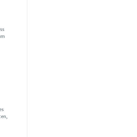
ss
zum
es
ten,